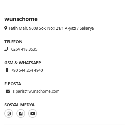
wunschome
Fatih Mah. 9008 Sok. No:121/1 Akyazı / Sakarya
TELEFON
0264 418 3535
GSM & WHATSAPP
+90 544 264 4940
E-POSTA
siparis@wunschome.com
SOSYAL MEDYA