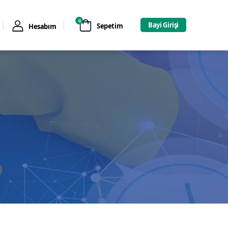
0
Bayi Girişi
Sepetim
Hesabım